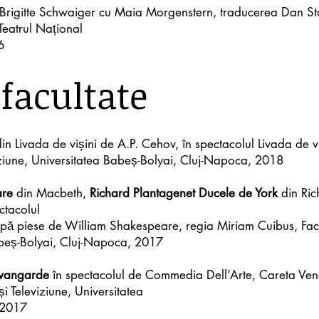
e Brigitte Schwaiger cu Maia Morgenstern, traducerea Dan St
Teatrul Național
6
 facultate
in Livada de vișini de A.P. Cehov, în spectacolul Livada de v
viziune, Universitatea Babeș-Bolyai, Cluj-Napoca, 2018
are
din Macbeth,
Richard Plantagenet Ducele de York
din Rich
ctacolul
pă piese de William Shakespeare, regia Miriam Cuibus, Facu
abeș-Bolyai, Cluj-Napoca, 2017
avangarde
în spectacolul de Commedia Dell’Arte, Careta Ven
și Televiziune, Universitatea
 2017