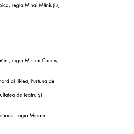
oica, regia Mihai Măniuțiu,
ișini, regia Miriam Cuibus,
ard al III-lea, Furtuna de
ltatea de Teatru și
ețiană, regia Miriam