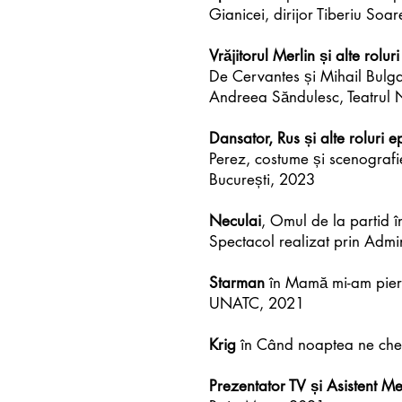
Gianicei, dirijor Tiberiu So
Vrăjitorul Merlin și alte rolur
De Cervantes și Mihail Bulg
Andreea Săndulesc, Teatrul 
Dansator, Rus și alte roluri e
Perez, costume și scenografi
București, 2023
Neculai
, Omul de la partid î
Spectacol realizat prin Admi
Starman
în Mamă mi-am pierd
UNATC, 2021
Krig
în Când noaptea ne chea
Prezentator TV și Asistent Me