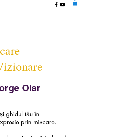
șcare
Vizionare
orge Olar
și ghidul tău în
xpresie prin mișcare.