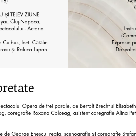
018)
Act
U ȘI TELEVIZIUNE
lyai, Cluj-Napoca,
ectacolului - Actorie
Instr
(Comme
m Cuibus, lect. Cătălin
Expresie p
Grosu și Raluca Lupan.
Dezvolta
pretate
ectacolul Opera de trei parale, de Bertolt Brecht si Elisab
g, coregrafie Roxana Colceag, asistent coregrafie Alina Petr
e de George Enescu, regia, scenografie și coregrafie Stefan