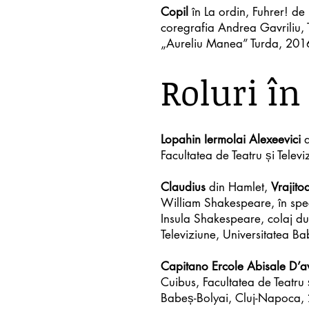
Copil
în La ordin, Fuhrer! d
coregrafia Andrea Gavriliu, 
„Aureliu Manea” Turda, 201
Roluri în
Lopahin Iermolai Alexeevici
d
Facultatea de Teatru și Tele
Claudius
din Hamlet,
Vrajito
William Shakespeare, în spe
Insula Shakespeare, colaj du
Televiziune, Universitatea B
Capitano Ercole Abisale D’
Cuibus, Facultatea de Teatru 
Babeș-Bolyai, Cluj-Napoca,