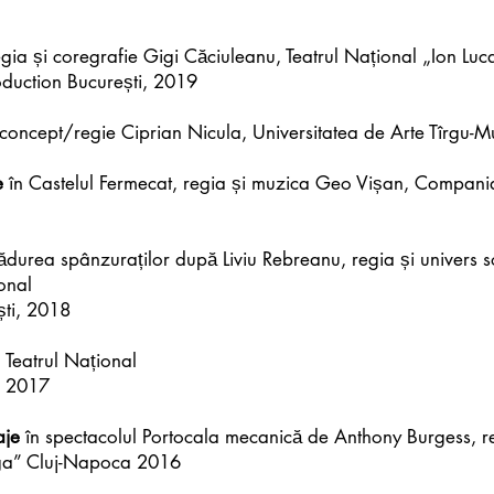
gia și coregrafie Gigi Căciuleanu, Teatrul Național „Ion Luc
oduction București, 2019
 concept/regie Ciprian Nicula, Universitatea de Arte Tîrgu-
e
în Castelul Fermecat, regia și muzica Geo Vișan, Compani
ădurea spânzuraților după Liviu Rebreanu, regia și univers 
onal
ști, 2018
a Teatrul Național
, 2017
aje
în spectacolul Portocala mecanică de Anthony Burgess, 
aga” Cluj-Napoca 2016