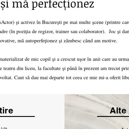
și mă perfecționez
sActor) și activez în București pe mai multe șcene (printre care
dre (în poziția de regizor, trainer sau colaborator). Joc și da
inovative, mă autoperfeționez și zâmbesc când am motive.
materializat de mic copil și a crescut ușor în anii care au urm
e teatru din liceu, la facultate și până în prezent am trecut pr
oltat. Caut să dau mai departe tot ceea ce mie mi-a oferit libe
tire
Alte 