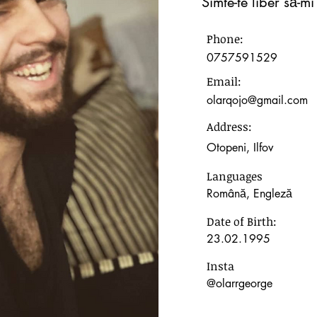
Simte-te liber să-m
Phone:
0757591529
Email:
olarqojo@gmail.com
Address:
Otopeni, Ilfov
Languages
Română, Engleză
Date of Birth:
23.02.1995
Insta
@olarrgeorge