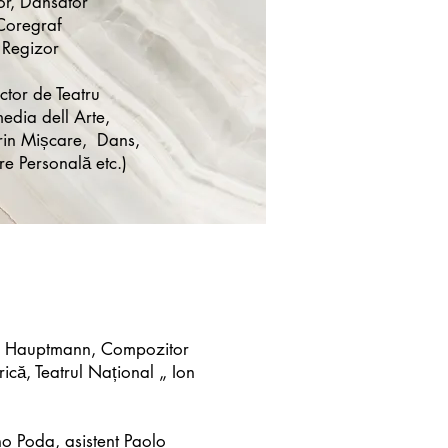
or, Dansator
Coregraf
Regizor
uctor de Teatru
dia dell Arte,
rin Mișcare, Dans,
re Personală etc.)
eth Hauptmann, Compozitor
ică, Teatrul Național „ Ion
o Poda, asistent Paolo