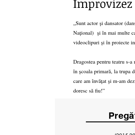
Improvizez 
„Sunt actor și dansator (dan
Național) și în mai multe ca
videoclipuri și în proiecte 
Dragostea pentru teatru s-a 
în școala primară, la trupa d
care am învățat și m-am dezv
doresc să fiu!”
Pregă