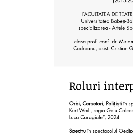
(2015-2
FACULTATEA DE TEATR
Universitatea Babeș-Bo
specializarea - Artele Sp
clasa prof. conf. dr. Miria
Codreanu, asist. Cristian 
Roluri inter
Orbi, Cerșetori, Polițiști
în sp
Kurt Weill, regia Gelu Colcea
Luca Caragiale”, 2024
Spectru
în spectacolul Oedip