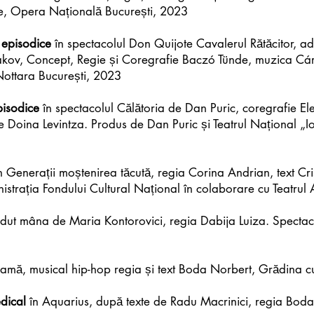
are, Opera Națională București, 2023
i episodice
în spectacolul Don Quijote Cavalerul Rătăcitor, 
akov, Concept, Regie și Coregrafie Baczó Tünde, muzica Cári
Nottara București, 2023
pisodice
în spectacolul Călătoria de Dan Puric, coregrafie El
e Doina Levintza. Produs de Dan Puric și Teatrul Național „
n Generații moștenirea tăcută, regia Corina Andrian, text Cri
nistrația Fondului Cultural Național în colaborare cu Teatru
ut mâna de Maria Kontorovici, regia Dabija Luiza. Spectacol
mă, musical hip-hop regia și text Boda Norbert, Grădina c
dical
în Aquarius, după texte de Radu Macrinici, regia Boda