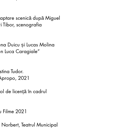
adaptare scenică după Miguel
 Tibor, scenografia
ena Duicu și Lucas Molina
Ion Luca Caragiale”
stina Tudor.
l Apropo, 2021
 de licență în cadrul
u Filme 2021
 Norbert, Teatrul Municipal