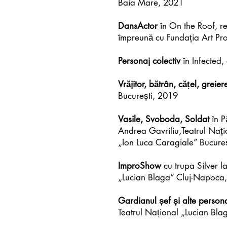
Baia Mare, 2021
DansActor
în On the Roof, re
împreună cu Fundația Art Pr
Personaj colectiv
în Infected,
Vrăjitor, bătrân, cățel, greier
București, 2019
Vasile, Svoboda, Soldat
în P
Andrea Gavriliu,Teatrul Nați
„Ion Luca Caragiale” Bucure
ImproShow
cu trupa Silver l
„Lucian Blaga“ Cluj-Napoca
Gardianul șef și alte person
Teatrul Național „Lucian Bl