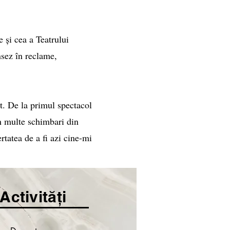
 și cea a Teatrului
nsez în reclame,
at. De la primul spectacol
in multe schimbari din
rtatea de a fi azi cine-mi
Activități