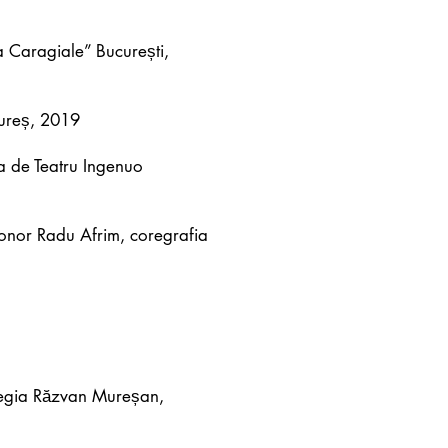
a Caragiale” București,
Mureș, 2019
a de Teatru Ingenuo
sonor Radu Afrim, coregrafia
regia Răzvan Mureșan,