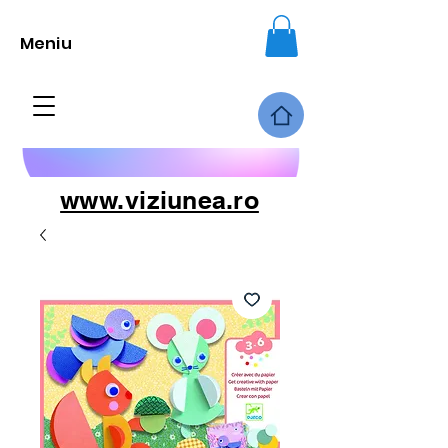
Meniu
www.viziunea.ro