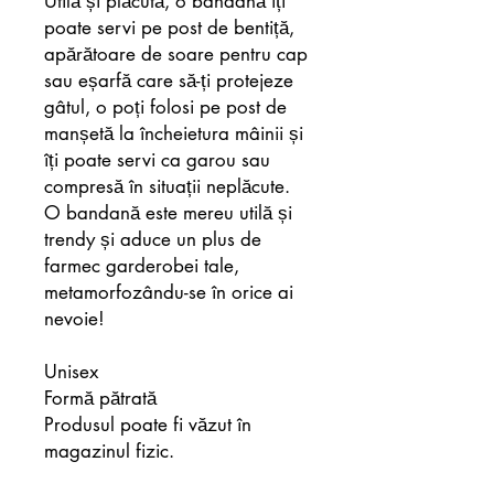
Utilă și plăcută, o bandană îți
poate servi pe post de bentiță,
apărătoare de soare pentru cap
sau eșarfă care să-ți protejeze
gâtul, o poți folosi pe post de
manșetă la încheietura mâinii și
îți poate servi ca garou sau
compresă în situații neplăcute.
O bandană este mereu utilă și
trendy și aduce un plus de
farmec garderobei tale,
metamorfozându-se în orice ai
nevoie!
Unisex
Formă pătrată
Produsul poate fi văzut în
magazinul fizic.