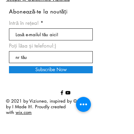
Abonează-te la noutăți
Intră în rețea!
Poți lăsa și telefonul:)
Subscribe Now
© 2021 by Viziunea, inspired by © 2021
by I Made It!. Proudly created
with
wix.com
07VIZIUNEA