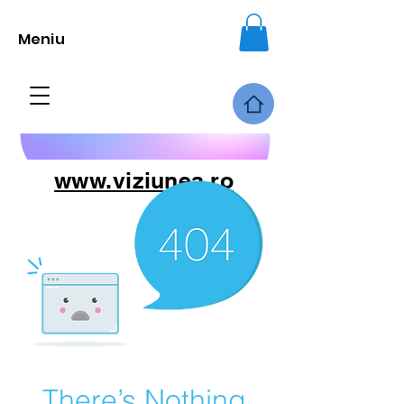
Meniu
www.viziunea.ro
There’s Nothing