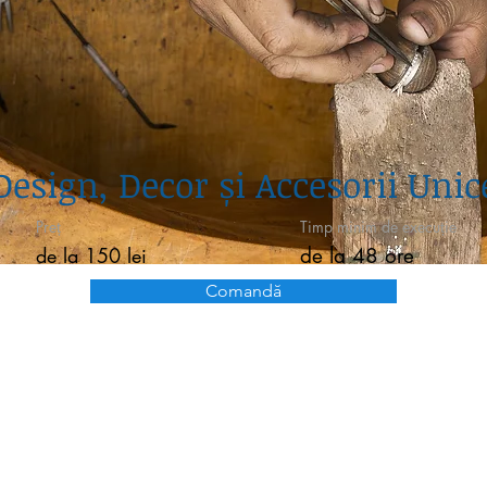
Design, Decor și Accesorii Unic
Preț
Timp minim de execuție
de la 150 lei
de la 48 ore
Comandă