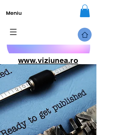
Meniu
www.viziunea.ro