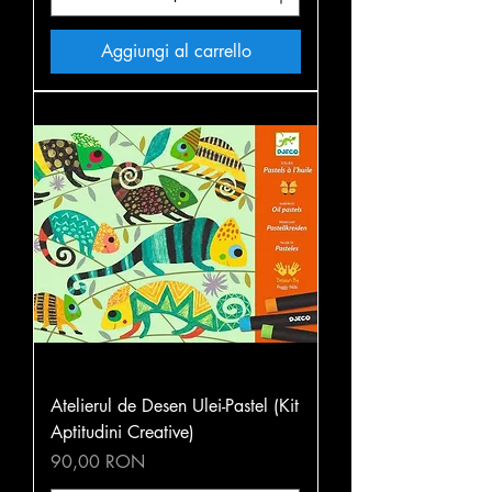
Aggiungi al carrello
Atelierul de Desen Ulei-Pastel (Kit
Aptitudini Creative)
Prezzo
90,00 RON