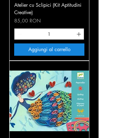
Atelier cu Sclipici (Kit Aptitudini
Creative)
Prezzo
85,00 RON
Aggiungi al carrello