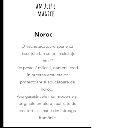
amulete
magice
Noroc
O veche zicătoare spune că
„Esențele tari se țin în sticluțe
mici!”
De peste 2 milenii, oamenii cred
în puterea amuletelor
protectoare și aducătoare de
noroc.
Aici găsești cele mai moderne și
originale amulete, realizate de
creatori fascinanți din întreaga
Românie