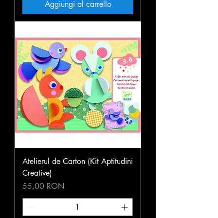
Aggiungi al carrello
Atelierul de Carton (Kit Aptitudini
Creative)
Prezzo
55,00 RON