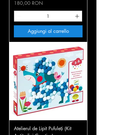
Prezzo
180,00 RON
Aggiungi al carrello
Atelierul de Lipit Pufuleți (Kit