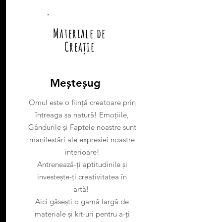
Materiale de
Creație
Meșteșug
Omul este o ființă creatoare prin
întreaga sa natură! Emoțiile,
Gândurile și Faptele noastre sunt
manifestări ale expresiei noastre
interioare!
Antrenează-ți aptitudinile și
investește-ți creativitatea în
artă!
Aici găsești o gamă largă de
materiale și kit-uri pentru a-ți