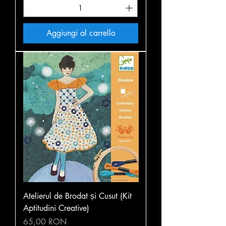
Aggiungi al carrello
Atelierul de Brodat și Cusut (Kit
Aptitudini Creative)
Prezzo
65,00 RON