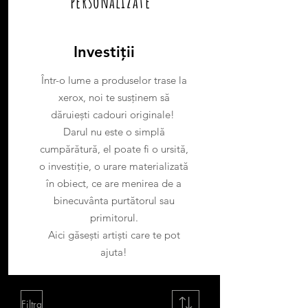
personalizate
Investiții
Într-o lume a produselor trase la
xerox, noi te susținem să
dăruiești cadouri originale!
Darul nu este o simplă
cumpărătură, el poate fi o ursită,
o investiție, o urare materializată
în obiect, ce are menirea de a
binecuvânta purtătorul sau
primitorul.
Aici găsești artiști care te pot
ajuta!
Filtra