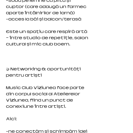
-sobă pe lemne cu plită și
cuptor (care adaugă un farmec
aparte întâlnirilor de iarnă)
-acces la băi și balcon/terasă
Este un spațiu care respiră artă
– între studio de repetiție, salon
cultural și mic club boem.
🤝 Networking & oportunități
pentru artiști
Music Club Viziunea face parte
din corpul social al Atelierelor
Viziunea, fiind un punct de
conexiune între artiști.
Aici:
-ne conectăm și schimbăm idei