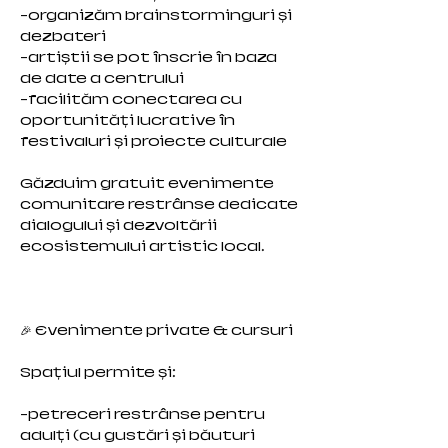
-organizăm brainstorminguri și
dezbateri
-artiștii se pot înscrie în baza
de date a centrului
-facilităm conectarea cu
oportunități lucrative în
festivaluri și proiecte culturale
Găzduim gratuit evenimente
comunitare restrânse dedicate
dialogului și dezvoltării
ecosistemului artistic local.
🎉 Evenimente private & cursuri
Spațiul permite și:
-petreceri restrânse pentru
adulți (cu gustări și băuturi