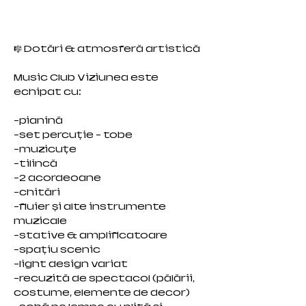
🎼 Dotări & atmosferă artistică
Music Club Viziunea este
echipat cu:
-pianină
-set percuție - tobe
-muzicuțe
-tilincă
-2 acordeoane
-chitări
-fluier și alte instrumente
muzicale
-stative & amplificatoare
-spațiu scenic
-light design variat
-recuzită de spectacol (pălării,
costume, elemente de decor)