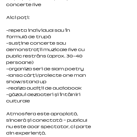
concerte live
Aici poți:
-repeta individual sau în
formulă de trupă
-susține concerte sau
demonstrații muzicale live cu
public restrâns (aprox. 30-40
persoane)
-organiza seri de slam poetry
-lansa cărți/proiecte one man
show/stand up
-realiza audiții de audiobook
-găzdui dezbateri și întâlniri
culturale
Atmosfera este apropiată,
sinceră și conectată – publicul
nu este doar spectator, ci parte
din experiență.