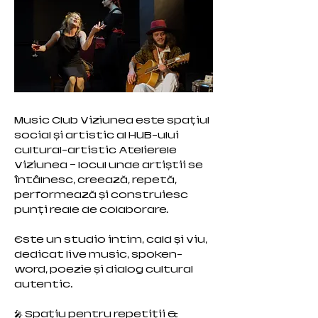
Music Club Viziunea este spațiul
social și artistic al HUB-ului
cultural-artistic Atelierele
Viziunea – locul unde artiștii se
întâlnesc, creează, repetă,
performează și construiesc
punți reale de colaborare.
Este un studio intim, cald și viu,
dedicat live music, spoken-
word, poezie și dialog cultural
autentic.
🎤 Spațiu pentru repetiții &