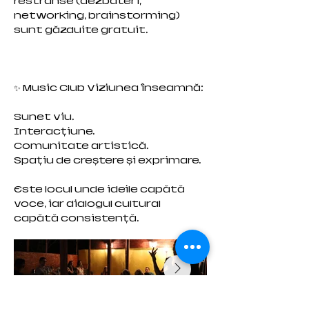
restrânse (dezbateri,
networking, brainstorming)
sunt găzduite gratuit.
✨ Music Club Viziunea înseamnă:
Sunet viu.
Interacțiune.
Comunitate artistică.
Spațiu de creștere și exprimare.
Este locul unde ideile capătă
voce, iar dialogul cultural
capătă consistență.