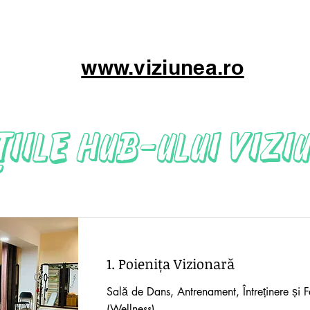
www.viziunea.ro
țiile HUB-ului VIZI
1. Poienița Vizionară
Sală de Dans, Antrenament, Întreținere și Fe
(Wellness)