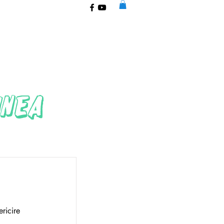
UNEA
ricire