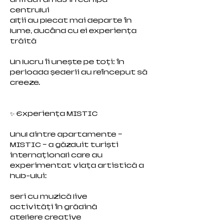
centrului
alții au plecat mai departe în
lume, ducând cu ei experiența
trăită
Un lucru îi unește pe toți: în
perioada șederii au reînceput să
creeze.
✨ Experiența MISTIC
Unul dintre apartamente —
MISTIC — a găzduit turiști
internaționali care au
experimentat viața artistică a
hub-ului:
seri cu muzică live
activități în grădină
ateliere creative