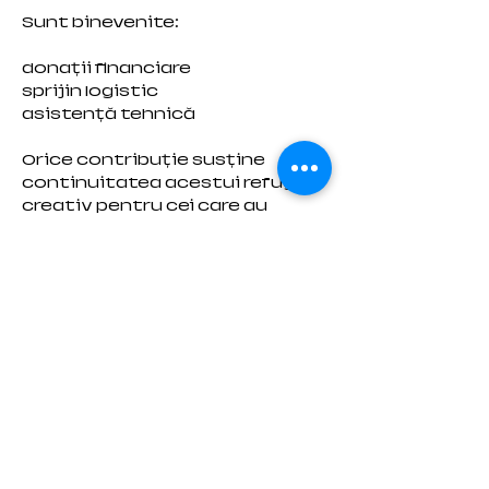
Sunt binevenite:
donații financiare
sprijin logistic
asistență tehnică
Orice contribuție susține
continuitatea acestui refugiu
creativ pentru cei care au
nevoie de el.