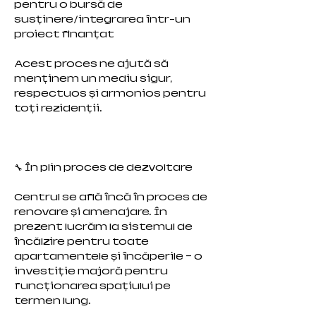
pentru o bursă de
susținere/integrarea într-un
proiect finanțat
Acest proces ne ajută să
menținem un mediu sigur,
respectuos și armonios pentru
toți rezidenții.
🔧 În plin proces de dezvoltare
Centrul se află încă în proces de
renovare și amenajare. În
prezent lucrăm la sistemul de
încălzire pentru toate
apartamentele și încăperile — o
investiție majoră pentru
funcționarea spațiului pe
termen lung.