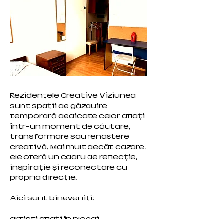
Rezidențele Creative Viziunea
sunt spații de găzduire
temporară dedicate celor aflați
într-un moment de căutare,
transformare sau renaștere
creativă. Mai mult decât cazare,
ele oferă un cadru de reflecție,
inspirație și reconectare cu
propria direcție.
Aici sunt bineveniți:
artiști aflați în blocaj