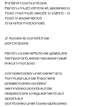
întâlniri comunitare
Pentru mulți dintre ei, șederea a
fost mai mult decât o vizită — a
fost o experiență
transformațională.
📋 Acces & condiții de
participare
Pentru a beneficia de găzduire
temporară, este necesar(vezi
linkuri mai jos):
completarea unei cereri și a
formularului de înscriere
prezentarea actelor
semnarea acordului de
respectare a regulamentului
spațiului
achitarea unei taxe/aplicarea