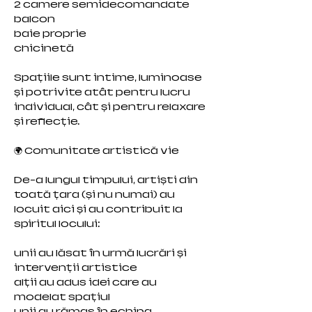
2 camere semidecomandate
balcon
baie proprie
chicinetă
Spațiile sunt intime, luminoase
și potrivite atât pentru lucru
individual, cât și pentru relaxare
și reflecție.
🌍 Comunitate artistică vie
De-a lungul timpului, artiști din
toată țara (și nu numai) au
locuit aici și au contribuit la
spiritul locului:
unii au lăsat în urmă lucrări și
intervenții artistice
alții au adus idei care au
modelat spațiul
unii au rămas în echipa