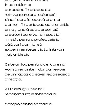
inspirațional
persoane în proces de
reinventare profesională
tineri care își caută drumul
oameni în perioade de tranziție
emoțională sau personală
creatori care vor un spațiu
liniștit pentru proiectele lor
călători dornici să
experimenteze viața într-un
hub artistic
Este un loc pentru cei care nu
vor să renunțe — dar au nevoie
de un răgaz ca să-și regăsească
direcția.
🌱 Un refugiu pentru
reconstrucție interioară
Componenta socială a