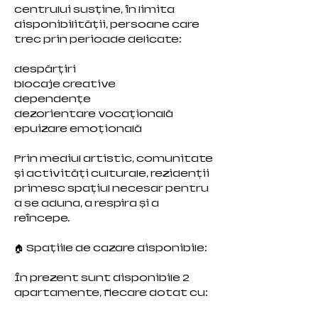
centrului susține, în limita
disponibilității, persoane care
trec prin perioade delicate:
despărțiri
blocaje creative
dependențe
dezorientare vocațională
epuizare emoțională
Prin mediul artistic, comunitate
și activități culturale, rezidenții
primesc spațiul necesar pentru
a se aduna, a respira și a
reîncepe.
🏠 Spațiile de cazare disponibile:
În prezent sunt disponibile 2
apartamente, fiecare dotat cu: