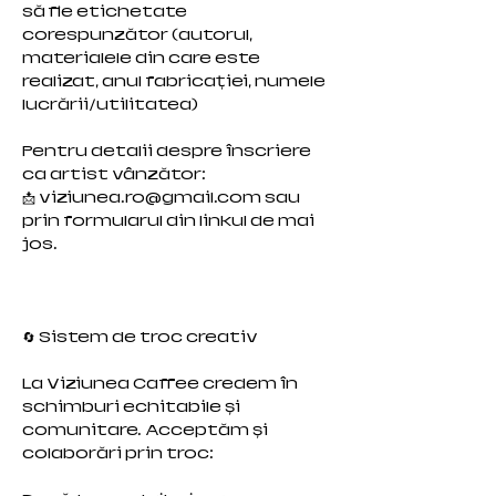
să fie etichetate
corespunzător (autorul,
materialele din care este
realizat, anul fabricației, numele
lucrării/utilitatea)
Pentru detalii despre înscriere
ca artist vânzător:
📩
viziunea.ro@gmail.com
sau
prin formularul din linkul de mai
jos.
🔄 Sistem de troc creativ
La Viziunea Caffee credem în
schimburi echitabile și
comunitare. Acceptăm și
colaborări prin troc: