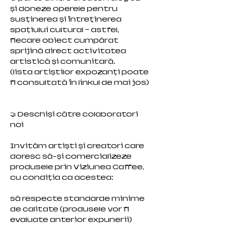
și doneze operele pentru
susținerea și întreținerea
spațiului cultural — astfel,
fiecare obiect cumpărat
sprijină direct activitatea
artistică și comunitară.
(lista artiștilor expozanți poate
fi consultată în linkul de mai jos)
🤝 Deschiși către colaboratori
noi
Invităm artiști și creatori care
doresc să-și comercializeze
produsele prin Viziunea Caffee,
cu condiția ca acestea:
să respecte standarde minime
de calitate (produsele vor fi
evaluate anterior expunerii)