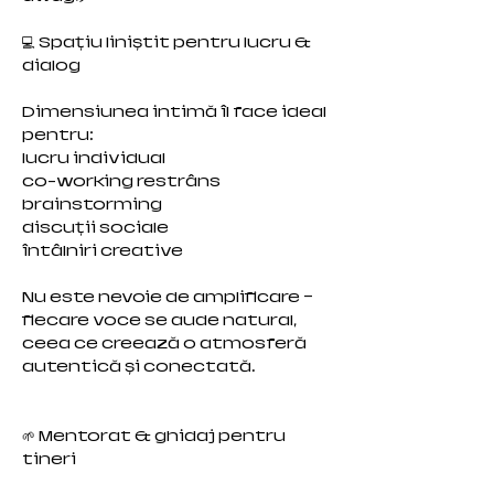
💻 Spațiu liniștit pentru lucru &
dialog
Dimensiunea intimă îl face ideal
pentru:
lucru individual
co-working restrâns
brainstorming
discuții sociale
întâlniri creative
Nu este nevoie de amplificare —
fiecare voce se aude natural,
ceea ce creează o atmosferă
autentică și conectată.
🌱 Mentorat & ghidaj pentru
tineri