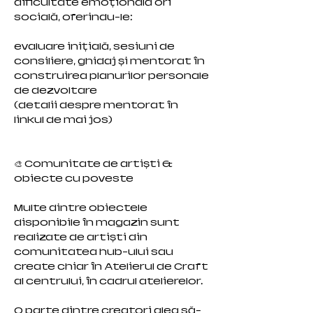
dificultate emoțională ori
socială, oferindu-le:
evaluare inițială, sesiuni de
consiliere, ghidaj și mentorat în
construirea planurilor personale
de dezvoltare
(detalii despre mentorat în
linkul de mai jos)
🎨 Comunitate de artiști &
obiecte cu poveste
Multe dintre obiectele
disponibile în magazin sunt
realizate de artiști din
comunitatea hub-ului sau
create chiar în Atelierul de Craft
al centrului, în cadrul atelierelor.
O parte dintre creatori aleg să-