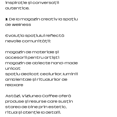
inspirație și conversații
autentice.
🧵 De la magazin creativ la spațiu
de wellness
Evoluția spațiului reflectă
nevoile comunității:
magazin de materiale și
accesorii pentru artiști
magazin de obiecte hand-made
unicat
spațiu dedicat ceaiurilor, luminii
ambientale și ritualurilor de
relaxare
Astăzi, Viziunea Caffee oferă
produse și resurse care susțin
starea de bine prin estetic,
ritual și atenție la detalii.