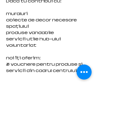
Dacă tu contribui cu:
muraluri
obiecte de decor necesare
spațiului
produse vandabile
servicii utile hub-ului
voluntariat
noi îți oferim:
🎁 vouchere pentru produse și
servicii din cadrul centrului
🕰️ Program & acces
Momentan, Viziunea Caffee se
deschide doar la cerere, cu
programare prealabilă între 8
a.m. - 8.p.m., fiind în căutarea
unui tânăr care să își dorească