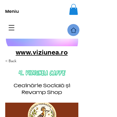
Meniu
www.viziunea.ro
< Back
4. Viziunea Caffe
Ceainărie Socială și
Revamp Shop