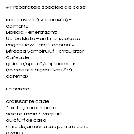
🌿 Preparatele speciale ale casei
Kerala Elixir (Golden Milk) –
calmant
Masala – energizant
Yerba Mate – anti-anxietate
Pegas Flow – anti-depresiv
Mireasa Vampirului – circulator
Cafea de
ghinde/speltă/topinambur
(excelente digestive fără
cafeină)
La cerere:
croissante calde
foietaje proaspete
salate fresh / wrapuri
dulciuri de casă
(mic dejun sănătos pentru take
away!)