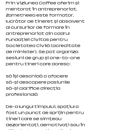
Prin Viziunea Caffee oferim și
mentorat în antreprenoriat.
Zametheea este formator,
lucrător de tineret și absolvent
al cursurilor de formare în
antreprenoriat din cadrul
Fundației Civitas pentru
Societatea Civilă (acreditate
de minister). Se pot organiza
sesiuni de grup și one-to-one
pentru tineri care doresc:
să își deschidă o afacere
să-și descopere pasiunile
să-și clarifice direcția
profesională
De-a lungul timpului, spațiul a
fost un punct de sprijin pentru
tineri care se simțeau
dezorientați, demotivați sau în