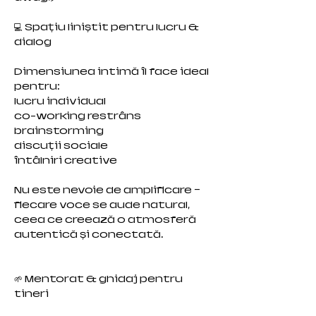
💻 Spațiu liniștit pentru lucru &
dialog
Dimensiunea intimă îl face ideal
pentru:
lucru individual
co-working restrâns
brainstorming
discuții sociale
întâlniri creative
Nu este nevoie de amplificare —
fiecare voce se aude natural,
ceea ce creează o atmosferă
autentică și conectată.
🌱 Mentorat & ghidaj pentru
tineri