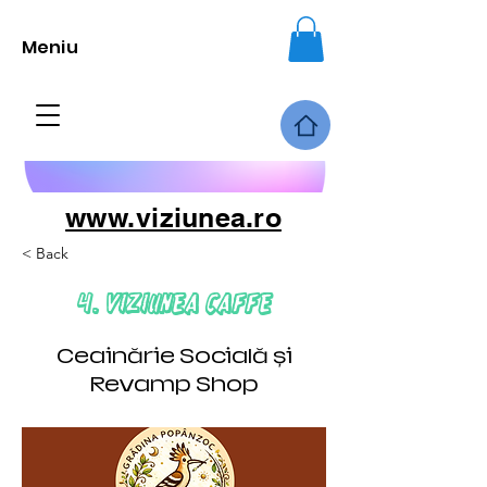
Meniu
www.viziunea.ro
< Back
4. Viziunea Caffe
Ceainărie Socială și
Revamp Shop