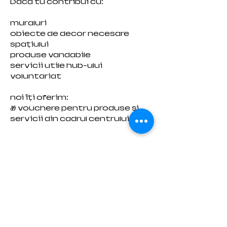
Dacă tu contribui cu:
muraluri
obiecte de decor necesare
spațiului
produse vandabile
servicii utile hub-ului
voluntariat
noi îți oferim:
🎁 vouchere pentru produse și
servicii din cadrul centrului
🕰️ Program & acces
Momentan, Viziunea Caffee se
deschide doar la cerere, cu
programare prealabilă între 8
a.m. - 8.p.m., fiind în căutarea
unui tânăr care să își dorească