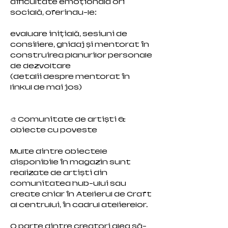
dificultate emoțională ori
socială, oferindu-le:
evaluare inițială, sesiuni de
consiliere, ghidaj și mentorat în
construirea planurilor personale
de dezvoltare
(detalii despre mentorat în
linkul de mai jos)
🎨 Comunitate de artiști &
obiecte cu poveste
Multe dintre obiectele
disponibile în magazin sunt
realizate de artiști din
comunitatea hub-ului sau
create chiar în Atelierul de Craft
al centrului, în cadrul atelierelor.
O parte dintre creatori aleg să-