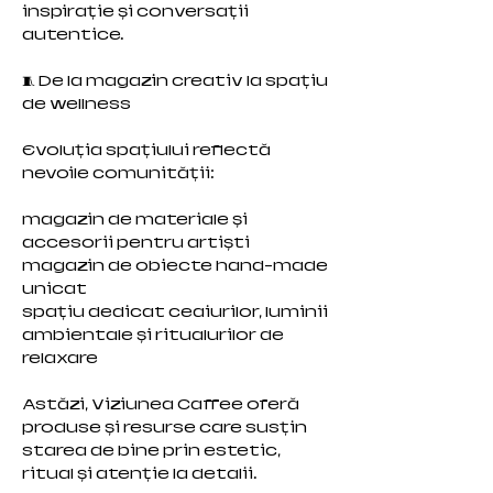
inspirație și conversații
autentice.
🧵 De la magazin creativ la spațiu
de wellness
Evoluția spațiului reflectă
nevoile comunității:
magazin de materiale și
accesorii pentru artiști
magazin de obiecte hand-made
unicat
spațiu dedicat ceaiurilor, luminii
ambientale și ritualurilor de
relaxare
Astăzi, Viziunea Caffee oferă
produse și resurse care susțin
starea de bine prin estetic,
ritual și atenție la detalii.