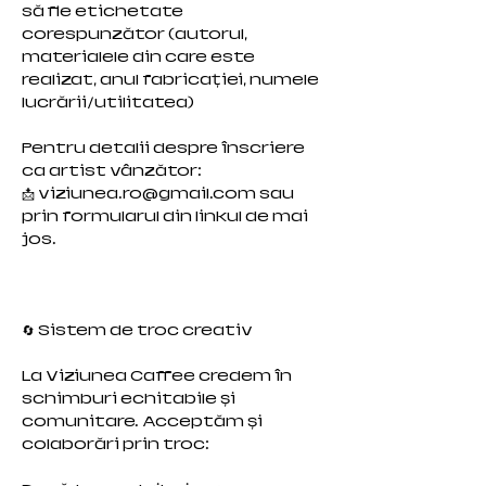
să fie etichetate
corespunzător (autorul,
materialele din care este
realizat, anul fabricației, numele
lucrării/utilitatea)
Pentru detalii despre înscriere
ca artist vânzător:
📩
viziunea.ro@gmail.com
sau
prin formularul din linkul de mai
jos.
🔄 Sistem de troc creativ
La Viziunea Caffee credem în
schimburi echitabile și
comunitare. Acceptăm și
colaborări prin troc: