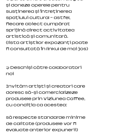
și doneze operele pentru
susținerea și întreținerea
spațiului cultural — astfel,
fiecare obiect cumpărat
sprijină direct activitatea
artistică și comunitară.
(lista artiștilor expozanți poate
fi consultată în linkul de mai jos)
🤝 Deschiși către colaboratori
noi
Invităm artiști și creatori care
doresc să-și comercializeze
produsele prin Viziunea Caffee,
cu condiția ca acestea:
să respecte standarde minime
de calitate (produsele vor fi
evaluate anterior expunerii)