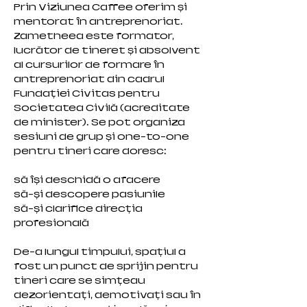
Prin Viziunea Caffee oferim și
mentorat în antreprenoriat.
Zametheea este formator,
lucrător de tineret și absolvent
al cursurilor de formare în
antreprenoriat din cadrul
Fundației Civitas pentru
Societatea Civilă (acreditate
de minister). Se pot organiza
sesiuni de grup și one-to-one
pentru tineri care doresc:
să își deschidă o afacere
să-și descopere pasiunile
să-și clarifice direcția
profesională
De-a lungul timpului, spațiul a
fost un punct de sprijin pentru
tineri care se simțeau
dezorientați, demotivați sau în