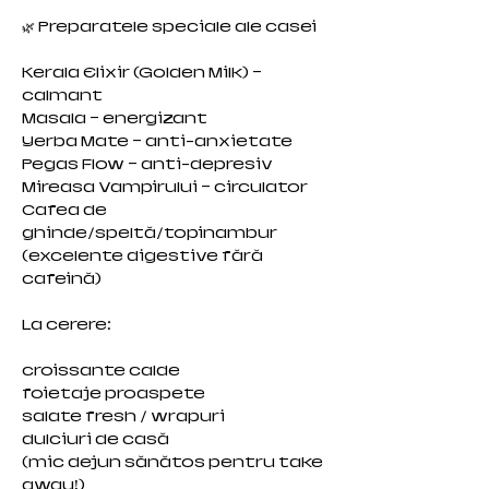
🌿 Preparatele speciale ale casei
Kerala Elixir (Golden Milk) –
calmant
Masala – energizant
Yerba Mate – anti-anxietate
Pegas Flow – anti-depresiv
Mireasa Vampirului – circulator
Cafea de
ghinde/speltă/topinambur
(excelente digestive fără
cafeină)
La cerere:
croissante calde
foietaje proaspete
salate fresh / wrapuri
dulciuri de casă
(mic dejun sănătos pentru take
away!)