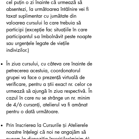
cel puțin o zi înainte că urmează să
absentezi, la următoarea întâlnire vei fi
taxat suplimentar cu jumătate din
valoarea cursului la care trebuia să
participi (excepție fac situațiile în care
participantul s-a îmbolnăvit peste noapte
sau urgențele legate de viețile
indivizilor.)
În ziua cursului, cu câteva ore înainte de
petrecerea acestuia, coordonatorul
grupei va face o prezență virtuală de
verificare, pentru a știi exact nr. celor ce
urmează să ajungă în ziua respectivă. În
cazul în care nu se strânge un nr. minim
de 4/6 cursanți, atelierul va fi amânat
pentru o dată următoare.
Prin înscrierea la Cursurile și Atelierele
noastre înțelegi că noi ne angajăm să
punem la dispoziția înscrișilor(minim 6)