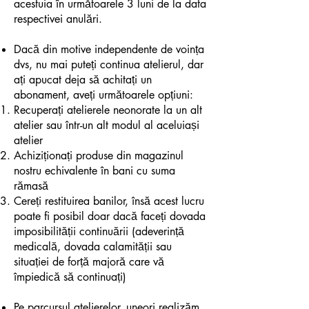
acestuia în următoarele 3 luni de la data
respectivei anulări.
Dacă din motive independente de voința
dvs, nu mai puteți continua atelierul, dar
ați apucat deja să achitați un
abonament, aveți următoarele opțiuni:
Recuperați atelierele neonorate la un alt
atelier sau într-un alt modul al aceluiași
atelier
Achiziționați produse din magazinul
nostru echivalente în bani cu suma
rămasă
Cereți restituirea banilor, însă acest lucru
poate fi posibil doar dacă faceți dovada
imposibilității continuării (adeverință
medicală, dovada calamității sau
situației de forță majoră care vă
împiedică să continuați)
Pe parcursul atelierelor, uneori realizăm