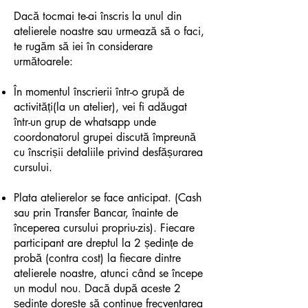
Dacă tocmai te-ai înscris la unul din
atelierele noastre sau urmează să o faci,
te rugăm să iei în considerare
următoarele:
În momentul înscrierii într-o grupă de
activități(la un atelier), vei fi adăugat
într-un grup de whatsapp unde
coordonatorul grupei discută împreună
cu înscrișii detaliile privind desfășurarea
cursului.
Plata atelierelor se face anticipat. (Cash
sau prin Transfer Bancar, înainte de
începerea cursului propriu-zis). Fiecare
participant are dreptul la 2 ședințe de
probă (contra cost) la fiecare dintre
atelierele noastre, atunci când se începe
un modul nou. Dacă după aceste 2
ședințe dorește să continue frecventarea