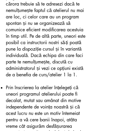
cărora trebuie să te adresezi dacă te
nemulțumește faptul că atelierul nu mai
are loc, ci celor care au un program
spontan și nu se organizează să
comunice eficient modificarea acestuia
în timp util.
Pe de altă parte, uneori este
posibil ca instructorii nostri să-ți poată
pune la dispoziție cursul și în variantă
individuală. Dacă echipa din care faci
parte te nemulțumește, discută cu
administratorul și vezi ce opțiuni există
de a benefia de curs/atelier 1 la 1.
Prin înscrierea la atelier înțelegeți că
uneori programul atelierului poate fi
decalat, mutat sau amânat din motive
independente de voința noastră și că
acest lucru nu este un motiv întemeiat
pentru a vă cere banii înapoi, atâta
vreme cât asigurăm desfășurarea