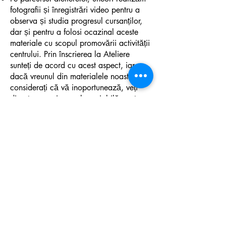
fotografii și înregistrări video pentru a
observa și studia progresul cursanților,
dar și pentru a folosi ocazinal aceste
materiale cu scopul promovării activității
centrului. Prin înscrierea la Ateliere
sunteți de acord cu acest aspect, iar
dacă vreunul din materialele noastre
considerați că vă inoportunează, veți
discuta cu noi pe cale amiabilă pentru a
găsi împreună o soluție rezonabilă
ambelor părți.
Vă mulțumim pentru înțelegere, iar
pentru orice nelămurire sau informație
suplimentară, vă rugăm să ne contactați
la nr de telefon
0784948632
.
Nu uita să arunci
un ochi și pe...