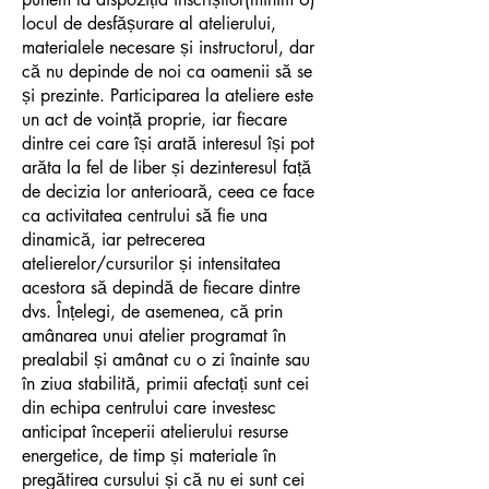
locul de desfășurare al atelierului,
materialele necesare și instructorul, dar
că nu depinde de noi ca oamenii să se
și prezinte. Participarea la ateliere este
un act de voință proprie, iar fiecare
dintre cei care își arată interesul își pot
arăta la fel de liber și dezinteresul față
de decizia lor anterioară, ceea ce face
ca activitatea centrului să fie una
dinamică, iar petrecerea
atelierelor/cursurilor și intensitatea
acestora să depindă de fiecare dintre
dvs. Înțelegi, de asemenea, că prin
amânarea unui atelier programat în
prealabil și amânat cu o zi înainte sau
în ziua stabilită, primii afectați sunt cei
din echipa centrului care investesc
anticipat începerii atelierului resurse
energetice, de timp și materiale în
pregătirea cursului și că nu ei sunt cei