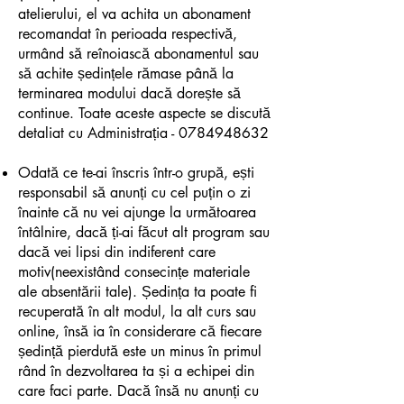
atelierului, el va achita un abonament
recomandat în perioada respectivă,
urmând să reînoiască abonamentul sau
să achite ședințele rămase până la
terminarea modului dacă dorește să
continue. Toate aceste aspecte se discută
detaliat cu Administrația -
0784948632
Odată ce te-ai înscris într-o grupă, ești
responsabil să anunți cu cel puțin o zi
înainte că nu vei ajunge la următoarea
întâlnire, dacă ți-ai făcut alt program sau
dacă vei lipsi din indiferent care
motiv(neexistând consecințe materiale
ale absentării tale). Ședința ta poate fi
recuperată în alt modul, la alt curs sau
online, însă ia în considerare că fiecare
ședință pierdută este un minus în primul
rând în dezvoltarea ta și a echipei din
care faci parte. Dacă însă nu anunți cu