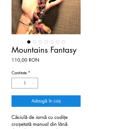
Mountains Fantasy
Preț
110,00 RON
Cantitate
*
Adaugă în coș
Căciulă de iarnă cu codițe
croșetată manual din lână