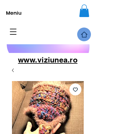
Meniu
www.viziunea.ro