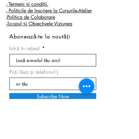
- Termeni și condiții.
- Politicile de înscriere la Cursurile-Atelier
-Politica de Colaborare
-Scopul și Obiectivele Viziunea
Abonează-te la noutăți
Intră în rețea!
Poți lăsa și telefonul:)
Subscribe Now
© 2021 by Viziunea, inspired by © 2021
by I Made It!. Proudly created