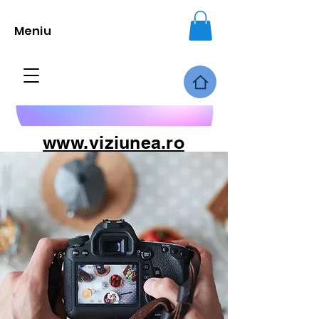
Meniu
www.viziunea.ro